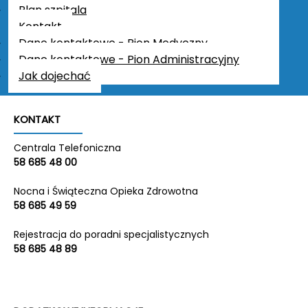
NIP:
5891941823
Plan szpitala
REGON:
220638287
Kontakt
KRS:
0000310917
Dane kontaktowe - Pion Medyczny
Kapitał zakładowy:
50 615 000 zł
Dane kontaktowe - Pion Administracyjny
Jak dojechać
KONTAKT
Centrala Telefoniczna
58 685 48 00
Nocna i Świąteczna Opieka Zdrowotna
58 685 49 59
Rejestracja do poradni specjalistycznych
58 685 48 89