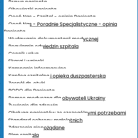
Prawa pacjenta
Obowiązki pacjenta
Oceń Nas - Szpital - opinia Pacjenta
Poradnia Chirurgii
Oceń Nas - Poradnie Specjalistyczne - opinia
Ogólnej dla dzieci
Pacjenta
Wydawanie dokumentacji medycznej
Regulamin odwiedzin szpitala
Cennik usług
Skargi i wnioski
Kampanie informacyjne
Kaplica szpitalna i opieka duszpasterska
Zespół ds. etyki
RODO dla Pacjenta
Poradnia
Pomoc medyczna dla obywateli Ukrainy
Chirurgii Ogólnej
Żywienie dla zdrowia
Obsługa pacjentów ze szczególnymi potrzebami
Standard ochrony małoletnich
Zdarzenia niepożądane
Plan szpitala