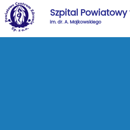
Szpital Powiatowy
Szukaj
im. dr. A. Majkowskiego
Przedstawiciele han
PCZ sp. z.o.o
O nas
Przedstawiciele handlowi