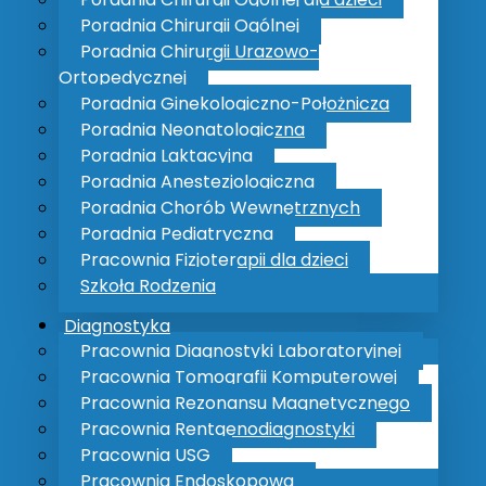
ku zgody na spotkanie kierownika komórki organizacyjnej i
Poradnia Chirurgii Ogólnej
Poradnia Chirurgii Urazowo-
Ortopedycznej
Poradnia Ginekologiczno-Położnicza
Poradnia Neonatologiczna
Poradnia Laktacyjna
Poradnia Anestezjologiczna
DODATKOWE INFORMACJE
Poradnia Chorób Wewnętrznych
foniczna
Polityka Prywatności
Poradnia Pediatryczna
Polityka Bezpieczeństwa Info
Pracownia Fizjoterapii dla dzieci
Cyberbezpieczeństwo
Szkoła Rodzenia
eczna Opieka Zdrowotna
Informacja o cookie
Mapa strony
Diagnostyka
Deklaracja dostępności
Pracownia Diagnostyki Laboratoryjnej
 poradni specjalistycznych
BIULETYN INFORMACJI PUBLI
Pracownia Tomografii Komputerowej
Pracownia Rezonansu Magnetycznego
Pracownia Rentgenodiagnostyki
Pracownia USG
MEDIA SPOŁECZNOŚCIOWE
Pracownia Endoskopowa