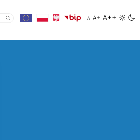
A++
A+
A