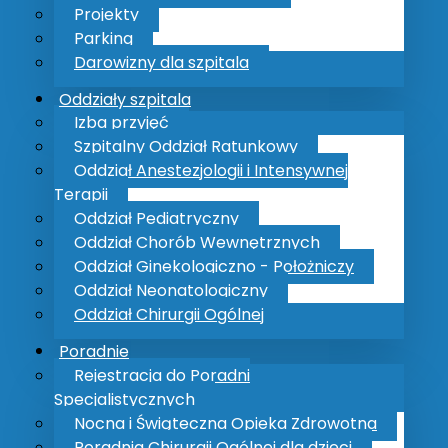
Projekty
Parking
Darowizny dla szpitala
Oddziały szpitala
Izba przyjęć
rmacji handlowych dotyczących prod
Szpitalny Oddział Ratunkowy
ę z osobami uprawnionymi do wystawi
Oddział Anestezjologii i Intensywnej
Kartuzach
Terapii
Oddział Pediatryczny
dlowych celem prezentacji i reklamy produktów leczni
Oddział Chorób Wewnętrznych
.o.
wyłącznie po każdorazowym uzyskaniu zgody
. Nie mo
Oddział Ginekologiczno - Położniczy
Oddział Neonatologiczny
a recept zatrudnionymi w PCZ sp. z o.o. w celu reklamy
Oddział Chirurgii Ogólnej
dotyczą.
Poradnie
 wniosek (
wzór wniosku
) w sekretariacie Zarządu osobiście
Rejestracja do Poradni
Specjalistycznych
planowanym terminem spotkania.
Nocna i Świąteczna Opieka Zdrowotna
osku wyraża zgodę lub odmawia zgody na spotkanie.
Poradnia Chirurgii Ogólnej dla dzieci