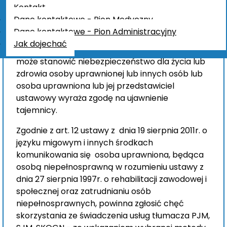
działających w tych obszarach. Osoba
Kontakt
realizująca usługę tłumacza języka migowego lub
Dane kontaktowe - Pion Medyczny
przybrana jest obowiązana zachować w
Dane kontaktowe - Pion Administracyjny
tajemnicy informacje związane z osobą
Jak dojechać
uprawnioną, chyba że zachowanie tajemnicy
może stanowić niebezpieczeństwo dla życia lub
zdrowia osoby uprawnionej lub innych osób lub
osoba uprawniona lub jej przedstawiciel
ustawowy wyraża zgodę na ujawnienie
tajemnicy.
Zgodnie z art. 12 ustawy z dnia 19 sierpnia 2011r. o
języku migowym i innych środkach
komunikowania się osoba uprawniona, będąca
osobą niepełnosprawną w rozumieniu ustawy z
dnia 27 sierpnia 1997r. o rehabilitacji zawodowej i
społecznej oraz zatrudnianiu osób
niepełnosprawnych, powinna zgłosić chęć
skorzystania ze świadczenia usług tłumacza PJM,